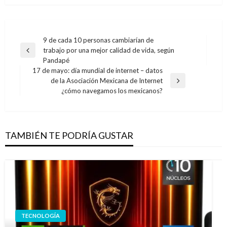
Navegación
9 de cada 10 personas cambiarían de
trabajo por una mejor calidad de vida, según
de
Entrada
Pandapé
anterior
entradas
17 de mayo: día mundial de internet – datos
de la Asociación Mexicana de Internet
Entrada
¿cómo navegamos los mexicanos?
siguiente
TAMBIÉN TE PODRÍA GUSTAR
TECNOLOGÍA