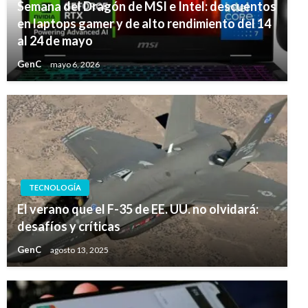
Semana del Dragón de MSI e Intel: descuentos
en laptops gamer y de alto rendimiento del 14
al 24 de mayo
GenC
mayo 6, 2026
TECNOLOGÍA
El verano que el F-35 de EE. UU. no olvidará:
desafíos y críticas
GenC
agosto 13, 2025