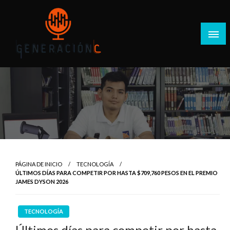
Salta
al
contenido
Generación C
PÁGINA DE INICIO
TECNOLOGÍA
ÚLTIMOS DÍAS PARA COMPETIR POR HASTA $709,760 PESOS EN EL PREMIO
JAMES DYSON 2026
TECNOLOGÍA
Últimos días para competir por hasta