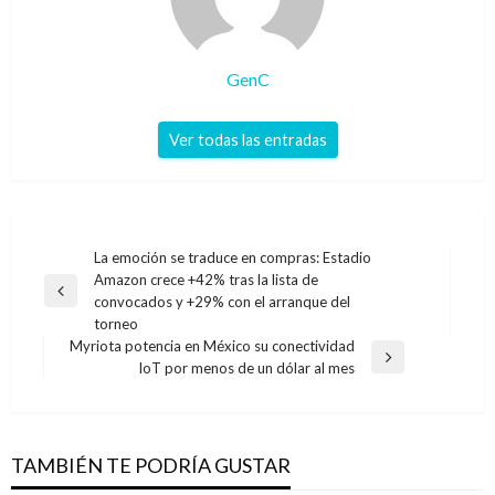
GenC
Ver todas las entradas
Navegación
La emoción se traduce en compras: Estadio
Amazon crece +42% tras la lista de
de
Entrada
convocados y +29% con el arranque del
entradas
anterior
torneo
Myriota potencia en México su conectividad
Entrada
IoT por menos de un dólar al mes
siguiente
TAMBIÉN TE PODRÍA GUSTAR