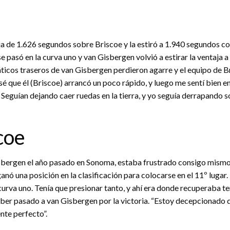
a de 1.626 segundos sobre Briscoe y la estiró a 1.940 segundos con
 pasó en la curva uno y van Gisbergen volvió a estirar la ventaja a
ticos traseros de van Gisbergen perdieron agarre y el equipo de 
é que él (Briscoe) arrancó un poco rápido, y luego me sentí bien en 
Seguían dejando caer ruedas en la tierra, y yo seguía derrapando so
coe
bergen el año pasado en Sonoma, estaba frustrado consigo mismo 
 ganó una posición en la clasificación para colocarse en el 11º luga
 curva uno. Tenía que presionar tanto, y ahí era donde recuperaba ter
aber pasado a van Gisbergen por la victoria. “Estoy decepcionado de
nte perfecto”.