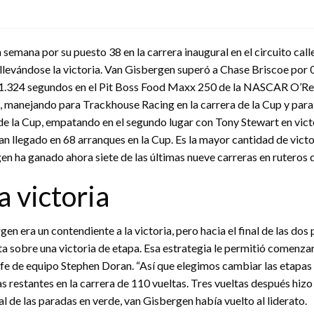
emana por su puesto 38 en la carrera inaugural en el circuito cal
 llevándose la victoria. Van Gisbergen superó a Chase Briscoe por
1.324 segundos en el Pit Boss Food Maxx 250 de la NASCAR O’Reilly 
, manejando para Trackhouse Racing en la carrera de la Cup y para
de la Cup, empatando en el segundo lugar con Tony Stewart en victor
an llegado en 68 arranques en la Cup. Es la mayor cantidad de vict
n ha ganado ahora siete de las últimas nueve carreras en ruteros 
a victoria
gen era un contendiente a la victoria, pero hacia el final de las do
a sobre una victoria de etapa. Esa estrategia le permitió comenzar 
 jefe de equipo Stephen Doran. “Así que elegimos cambiar las etapas
s restantes en la carrera de 110 vueltas. Tres vueltas después hiz
nal de las paradas en verde, van Gisbergen había vuelto al liderato.