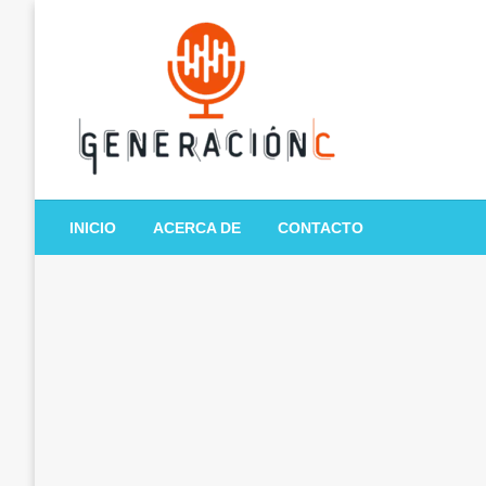
Salta
al
contenido
Generación C
INICIO
ACERCA DE
CONTACTO