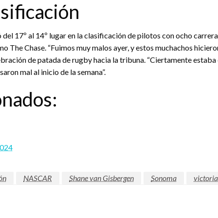
sificación
del 17º al 14º lugar en la clasificación de pilotos con ocho carrer
mo The Chase. “Fuimos muy malos ayer, y estos muchachos hicieron 
bración de patada de rugby hacia la tribuna. “Ciertamente estaba e
ron mal al inicio de la semana”.
onados:
2024
ión
NASCAR
Shane van Gisbergen
Sonoma
victoria