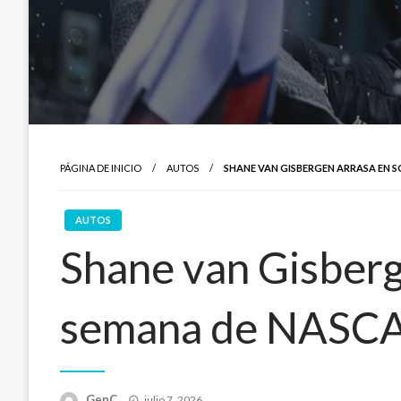
PÁGINA DE INICIO
AUTOS
SHANE VAN GISBERGEN ARRASA EN S
AUTOS
Shane van Gisberg
semana de NASC
Publicado
GenC
julio 7, 2026