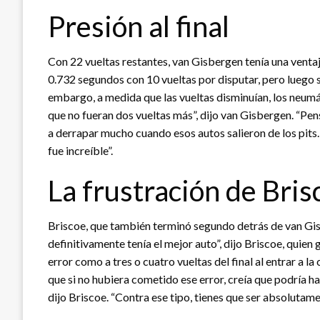
Presión al final
Con 22 vueltas restantes, van Gisbergen tenía una ventaj
0.732 segundos con 10 vueltas por disputar, pero luego se
embargo, a medida que las vueltas disminuían, los neumá
que no fueran dos vueltas más”, dijo van Gisbergen. “Pens
a derrapar mucho cuando esos autos salieron de los pits. 
fue increíble”.
La frustración de Bris
Briscoe, que también terminó segundo detrás de van Gis
definitivamente tenía el mejor auto”, dijo Briscoe, quien
error como a tres o cuatro vueltas del final al entrar a la
que si no hubiera cometido ese error, creía que podría h
dijo Briscoe. “Contra ese tipo, tienes que ser absolutame