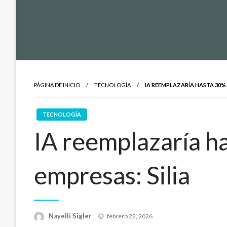
PÁGINA DE INICIO
TECNOLOGÍA
IA REEMPLAZARÍA HASTA 30% 
TECNOLOGÍA
IA reemplazaría ha
empresas: Silia
Publicado
Nayelli Sigler
febrero 22, 2026
en