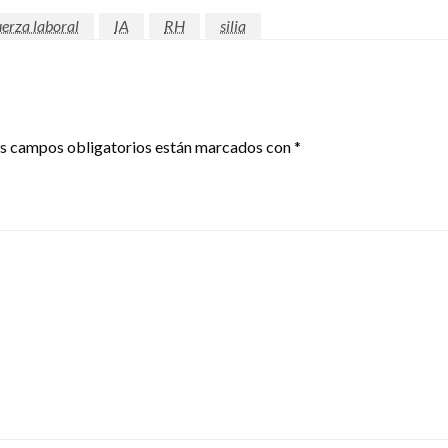
uerza laboral
IA
RH
silia
s campos obligatorios están marcados con
*