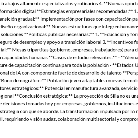
re trabajos altamente especializados y rutinarios 4. **Nuevas op
ansformación digital **Estrategias empresariales recomendadas:** 
ransición gradual:** Implementación por fases con capacitación pa
Rediseño organizacional:** Nuevas estructuras que integren humanos
soluciones **Políticas públicas necesarias:** 1. **Educación y f
seguro de desempleo y apoyo a transición laboral 3. **Incentivos f
ial:** Mesas tripartitas (gobierno, empresas, trabajadores) para di
capacidades humanas **Casos de estudio relevantes:** - **Alema
ure de capacitación continua para toda la población - **Estados Un
acional de IA con componente fuerte de desarrollo de talento **P
 **Bono demográfico:** Población joven adaptable a nuevas tecnol
tores estratégicos:** Potencial en manufactura avanzada, servicios 
ional **Conclusión estratégica:** La proyección de Silia no es una 
e decisiones tomadas hoy por empresas, gobiernos, instituciones 
strategia con que se aborde. La transformación impulsada por IA r
I, requiriendo visión audaz, colaboración multisectorial y compr