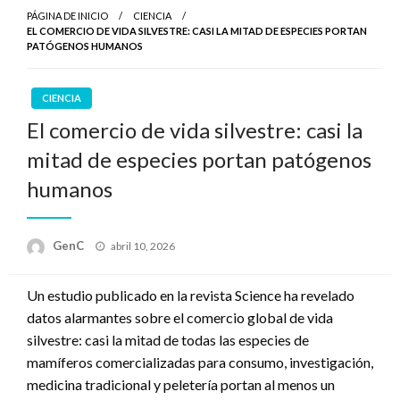
PÁGINA DE INICIO
CIENCIA
EL COMERCIO DE VIDA SILVESTRE: CASI LA MITAD DE ESPECIES PORTAN
PATÓGENOS HUMANOS
CIENCIA
El comercio de vida silvestre: casi la
mitad de especies portan patógenos
humanos
Publicado
GenC
abril 10, 2026
en
Un estudio publicado en la revista Science ha revelado
datos alarmantes sobre el comercio global de vida
silvestre: casi la mitad de todas las especies de
mamíferos comercializadas para consumo, investigación,
medicina tradicional y peletería portan al menos un