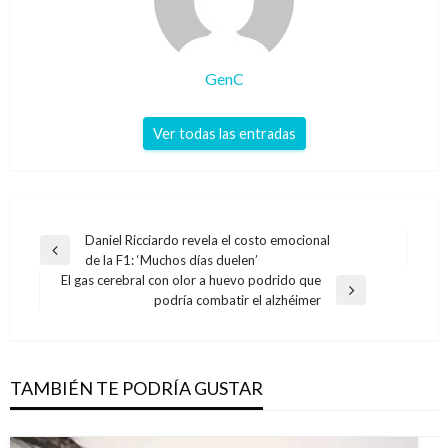
GenC
Ver todas las entradas
Navegación
Daniel Ricciardo revela el costo emocional
Entrada
de la F1: ‘Muchos días duelen’
de
anterior
El gas cerebral con olor a huevo podrido que
entradas
Entrada
podría combatir el alzhéimer
siguiente
TAMBIÉN TE PODRÍA GUSTAR