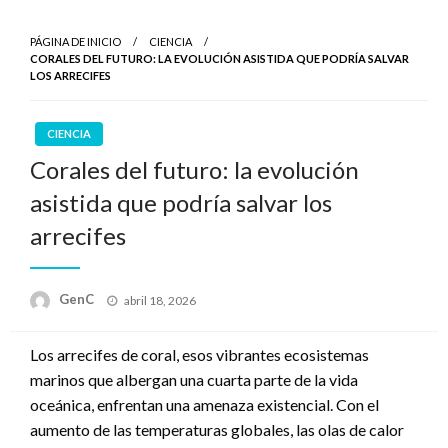
PÁGINA DE INICIO
CIENCIA
CORALES DEL FUTURO: LA EVOLUCIÓN ASISTIDA QUE PODRÍA SALVAR
LOS ARRECIFES
CIENCIA
Corales del futuro: la evolución
asistida que podría salvar los
arrecifes
Publicado
GenC
abril 18, 2026
en
Los arrecifes de coral, esos vibrantes ecosistemas
marinos que albergan una cuarta parte de la vida
oceánica, enfrentan una amenaza existencial. Con el
aumento de las temperaturas globales, las olas de calor