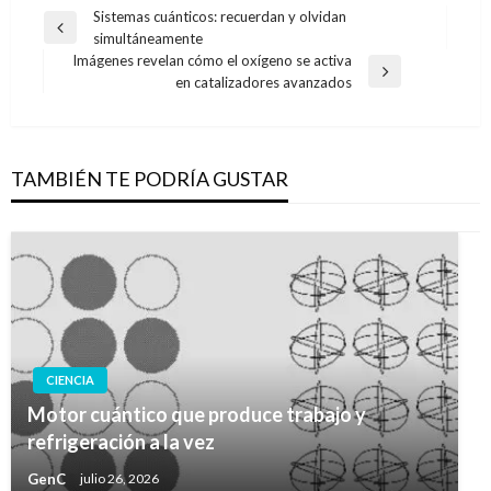
Navegación
Sistemas cuánticos: recuerdan y olvidan
Entrada
simultáneamente
de
anterior
Imágenes revelan cómo el oxígeno se activa
entradas
Entrada
en catalizadores avanzados
siguiente
TAMBIÉN TE PODRÍA GUSTAR
CIENCIA
Motor cuántico que produce trabajo y
refrigeración a la vez
GenC
julio 26, 2026