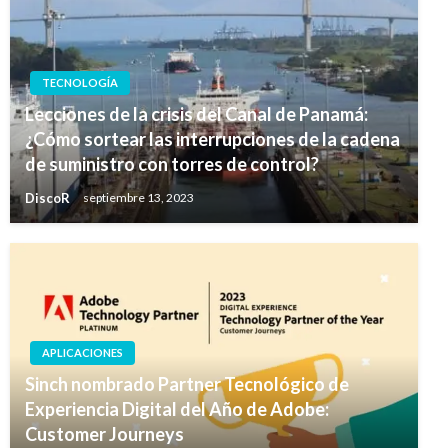
TECNOLOGÍA
Lecciones de la crisis del Canal de Panamá:
¿Cómo sortear las interrupciones de la cadena
de suministro con torres de control?
DiscoR
septiembre 13, 2023
APLICACIONES
Sinch nombrado Partner Tecnológico de
Experiencia Digital del Año de Adobe:
Customer Journeys