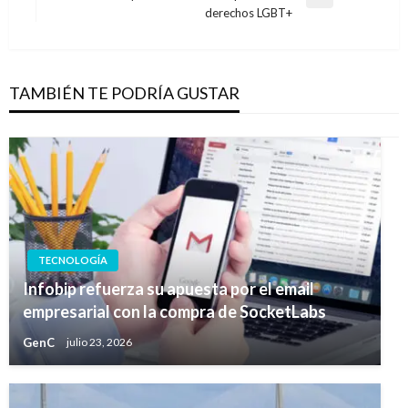
Entrada
derechos LGBT+
siguiente
TAMBIÉN TE PODRÍA GUSTAR
TECNOLOGÍA
Infobip refuerza su apuesta por el email
empresarial con la compra de SocketLabs
GenC
julio 23, 2026