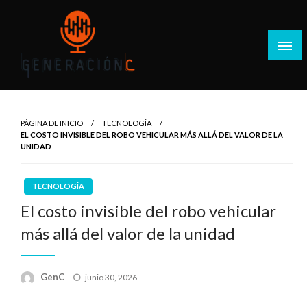
Salta
al
contenido
Generación C
PÁGINA DE INICIO
TECNOLOGÍA
EL COSTO INVISIBLE DEL ROBO VEHICULAR MÁS ALLÁ DEL VALOR DE LA
UNIDAD
TECNOLOGÍA
El costo invisible del robo vehicular
más allá del valor de la unidad
Publicado
GenC
junio 30, 2026
en