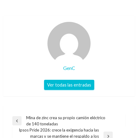
GenC
Ver todas las entradas
Navegación
Mina de zinc crea su propio camión eléctrico
Entrada
de 140 toneladas
de
anterior
Ipsos Pride 2026: crece la exigencia hacia las
entradas
marcas y se mantiene el respaldo a los