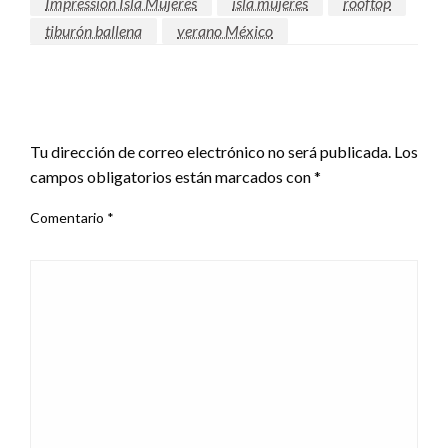
Impression Isla Mujeres
isla mujeres
rooftop
tiburón ballena
verano México
DEJAR UNA RESPUESTA
Tu dirección de correo electrónico no será publicada.
Los
campos obligatorios están marcados con
*
Comentario
*