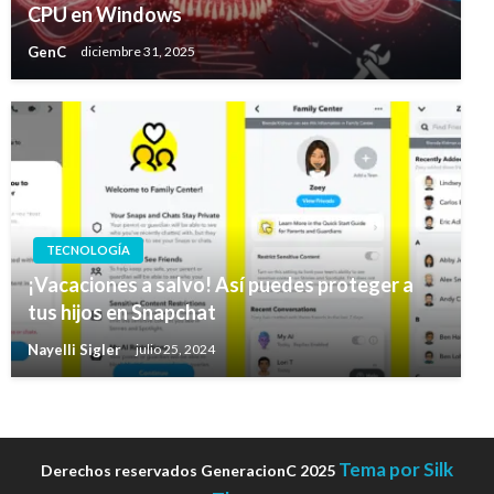
CPU en Windows
GenC
diciembre 31, 2025
TECNOLOGÍA
¡Vacaciones a salvo! Así puedes proteger a
tus hijos en Snapchat
Nayelli Sigler
julio 25, 2024
Tema por Silk
Derechos reservados GeneracionC 2025