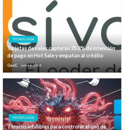
TECNOLOGÍA
Tarjetas de vales capturan 35.8% de intención
de pago en Hot Sale y empatan al crédito
GenC
junio 1, 2026
TECNOLOGÍA
7 trucos infalibles para controlar el uso de