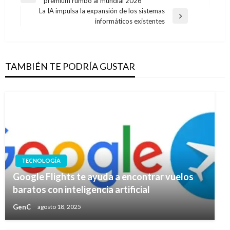
premium rumbo al mundial 2026
de
anterior
La IA impulsa la expansión de los sistemas
entradas
Entrada
informáticos existentes
siguiente
TAMBIÉN TE PODRÍA GUSTAR
TECNOLOGÍA
Google Flights te ayuda a encontrar vuelos
baratos con inteligencia artificial
GenC
agosto 18, 2025