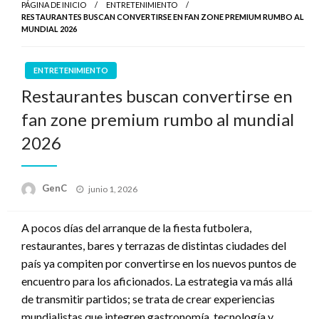
PÁGINA DE INICIO
ENTRETENIMIENTO
RESTAURANTES BUSCAN CONVERTIRSE EN FAN ZONE PREMIUM RUMBO AL
MUNDIAL 2026
ENTRETENIMIENTO
Restaurantes buscan convertirse en
fan zone premium rumbo al mundial
2026
Publicado
GenC
junio 1, 2026
en
A pocos días del arranque de la fiesta futbolera,
restaurantes, bares y terrazas de distintas ciudades del
país ya compiten por convertirse en los nuevos puntos de
encuentro para los aficionados. La estrategia va más allá
de transmitir partidos; se trata de crear experiencias
mundialistas que integren gastronomía, tecnología y