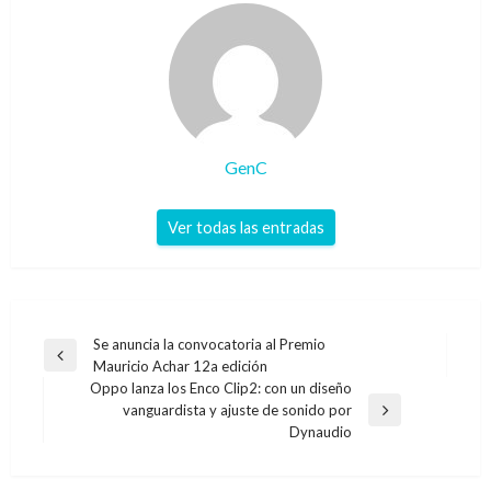
GenC
Ver todas las entradas
Navegación
Se anuncia la convocatoria al Premio
Entrada
Mauricio Achar 12a edición
de
anterior
Oppo lanza los Enco Clip2: con un diseño
entradas
vanguardista y ajuste de sonido por
Entrada
Dynaudio
siguiente