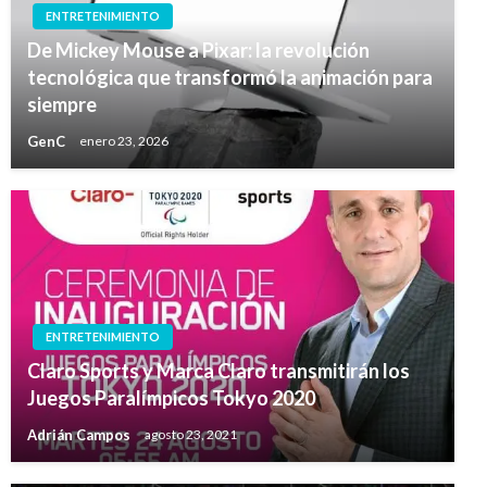
ENTRETENIMIENTO
De Mickey Mouse a Pixar: la revolución
tecnológica que transformó la animación para
siempre
GenC
enero 23, 2026
ENTRETENIMIENTO
Claro Sports y Marca Claro transmitirán los
Juegos Paralímpicos Tokyo 2020
Adrián Campos
agosto 23, 2021