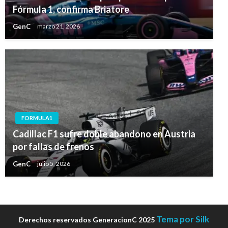
Fórmula 1, confirma Briatore
GenC
marzo 21, 2026
FORMULA1
Cadillac F1 sufre doble abandono en Austria
por fallas de frenos
GenC
julio 5, 2026
Tema por Silk
Derechos reservados GeneracionC 2025