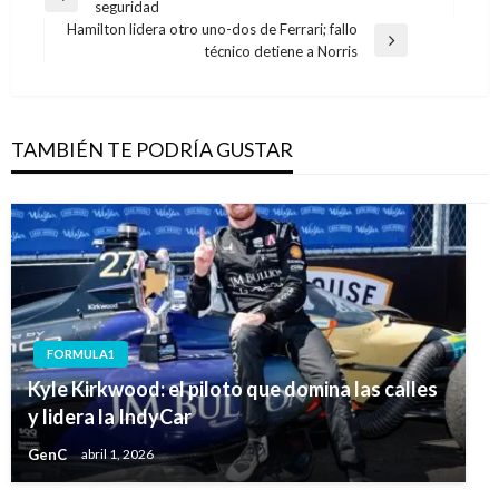
Entrada
seguridad
de
anterior
Hamilton lidera otro uno-dos de Ferrari; fallo
entradas
Entrada
técnico detiene a Norris
siguiente
TAMBIÉN TE PODRÍA GUSTAR
FORMULA1
Kyle Kirkwood: el piloto que domina las calles
y lidera la IndyCar
GenC
abril 1, 2026