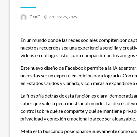
Publicado
GenC
octubre 25, 2025
en
En un mundo donde las redes sociales compiten por capt
nuestros recuerdos sea una experiencia sencilla y creati
videos en collages listos para compartir con tus amigos y
Este nuevo diseño de Facebook permite a la IA adentrars
necesitas ser un experto en edición para lograrlo. Con u
en Estados Unidos y Canadá, y con miras a expandirse a 
La filosofía detrás de esta función es clara: democratiz
saber qué vale la pena mostrar al mundo. La idea es dev
control sobre qué se comparte y qué se mantiene privado
privacidad y conexión emocional parece ser alcanzable.
Meta está buscando posicionarse nuevamente como una p