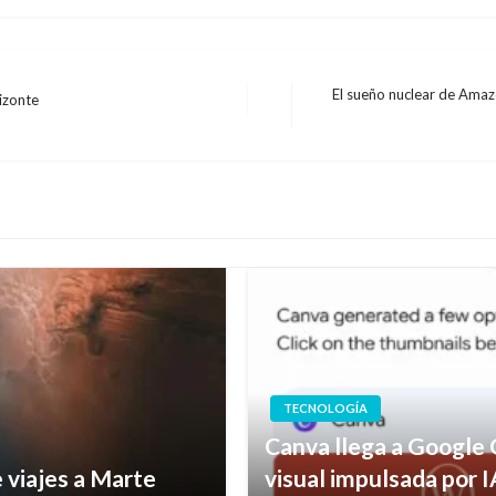
El sueño nuclear de Amazo
rizonte
Entrada
siguiente
TECNOLOGÍA
Canva llega a Google 
 viajes a Marte
visual impulsada por I