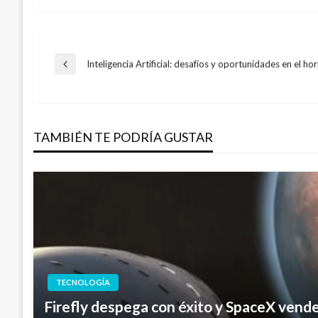
Navegación
Inteligencia Artificial: desafíos y oportunidades en el ho
Entrada
anterior
de
TAMBIÉN TE PODRÍA GUSTAR
entradas
TECNOLOGÍA
Firefly despega con éxito y SpaceX vende