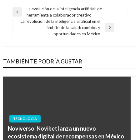
Navegación
La evolución de la inteligencia artificial: de
Entrada
herramienta a colaborador creativo
de
anterior
La revolución de la inteligencia artificial en el
entradas
ámbito de la salud: cambios y
Entrada
oportunidades en México
siguiente
TAMBIÉN TE PODRÍA GUSTAR
TECNOLOGÍA
Noviverso: Novibet lanza un nuevo
ecosistema digital de recompensas en México