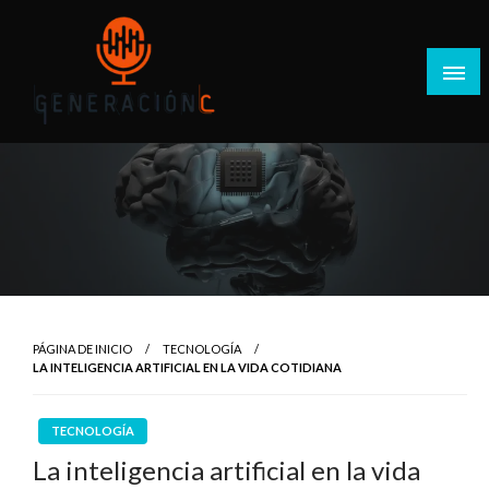
Salta
al
contenido
Generación C
PÁGINA DE INICIO
TECNOLOGÍA
LA INTELIGENCIA ARTIFICIAL EN LA VIDA COTIDIANA
TECNOLOGÍA
La inteligencia artificial en la vida