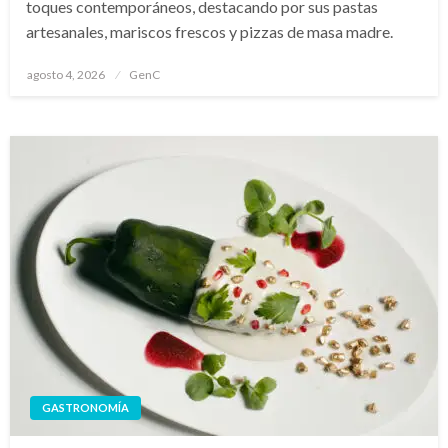
toques contemporáneos, destacando por sus pastas
artesanales, mariscos frescos y pizzas de masa madre.
Publicado
agosto 4, 2026
GenC
en
GASTRONOMÍA