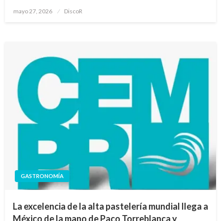
Publicado
mayo 27, 2026
DiscoR
en
GASTRONOMÍA
La excelencia de la alta pastelería mundial llega a
México de la mano de Paco Torreblanca y