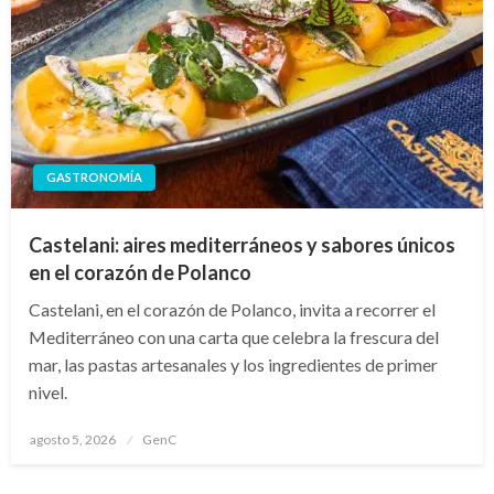
GASTRONOMÍA
Castelani: aires mediterráneos y sabores únicos
en el corazón de Polanco
Castelani, en el corazón de Polanco, invita a recorrer el
Mediterráneo con una carta que celebra la frescura del
mar, las pastas artesanales y los ingredientes de primer
nivel.
Publicado
agosto 5, 2026
GenC
en