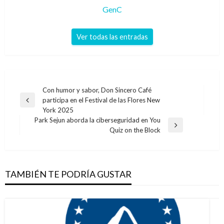
GenC
Ver todas las entradas
Navegación
Con humor y sabor, Don Sincero Café
participa en el Festival de las Flores New
de
Entrada
York 2025
anterior
entradas
Park Sejun aborda la ciberseguridad en You
Entrada
Quiz on the Block
siguiente
TAMBIÉN TE PODRÍA GUSTAR