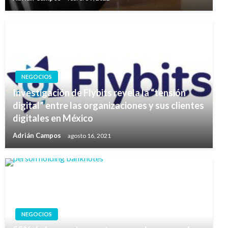
NEGOCIOS
Investigación de Flybits revela la “tensión
digital” entre las organizaciones y sus clientes
digitales en México
Adrián Campos
agosto 16, 2021
NEGOCIOS