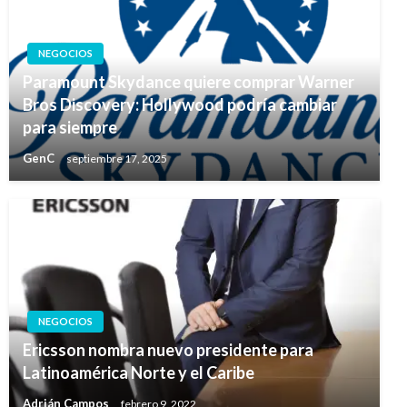
NEGOCIOS
Paramount Skydance quiere comprar Warner
Bros Discovery: Hollywood podría cambiar
para siempre
GenC
septiembre 17, 2025
NEGOCIOS
Ericsson nombra nuevo presidente para
Latinoamérica Norte y el Caribe
Adrián Campos
febrero 9, 2022