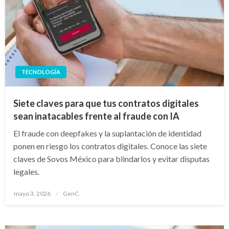
TECNOLOGÍA
Siete claves para que tus contratos digitales
sean inatacables frente al fraude con IA
El fraude con deepfakes y la suplantación de identidad
ponen en riesgo los contratos digitales. Conoce las siete
claves de Sovos México para blindarlos y evitar disputas
legales.
Publicado
mayo 3, 2026
GenC
en