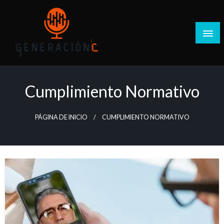
Salta
al
contenido
Generación C
Cumplimiento Normativo
PÁGINA DE INICIO
CUMPLIMIENTO NORMATIVO