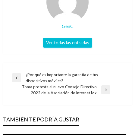
GenC
Ver todas las entradas
Navegación
¿Por qué es importante la garantía de tus
Entrada
dispositivos móviles?
de
anterior
Toma protesta el nuevo Consejo Directivo
entradas
Entrada
2022 de la Asociación de Internet Mx
siguiente
TAMBIÉN TE PODRÍA GUSTAR