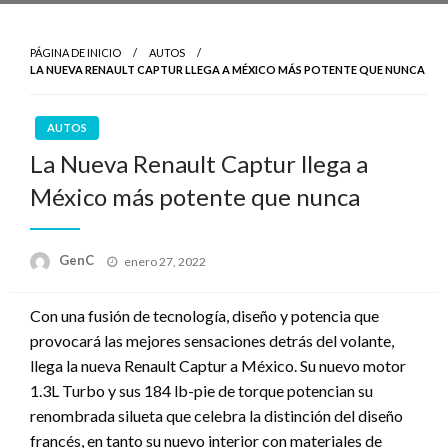
PÁGINA DE INICIO
AUTOS
LA NUEVA RENAULT CAPTUR LLEGA A MÉXICO MÁS POTENTE QUE NUNCA
AUTOS
La Nueva Renault Captur llega a
México más potente que nunca
Publicado
GenC
enero 27, 2022
en
Con una fusión de tecnología, diseño y potencia que
provocará las mejores sensaciones detrás del volante,
llega la nueva Renault Captur a México. Su nuevo motor
1.3L Turbo y sus 184 lb-pie de torque potencian su
renombrada silueta que celebra la distinción del diseño
francés, en tanto su nuevo interior con materiales de