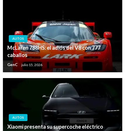
AUTOS
McLaren 788HS: el adiós del V8 con 777
caballos
GenC
julio 15, 2026
AUTOS
Xiaomi presenta su supercoche eléctrico