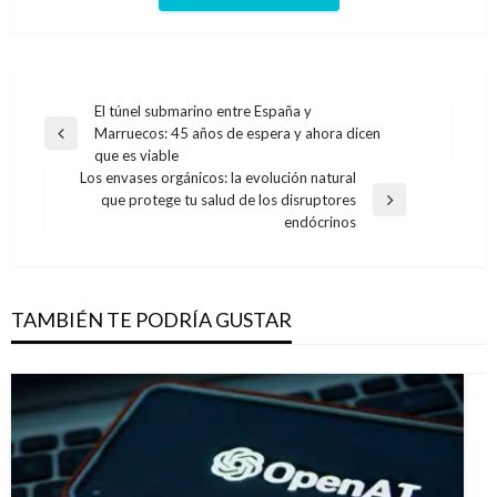
Navegación
El túnel submarino entre España y
Marruecos: 45 años de espera y ahora dicen
de
Entrada
que es viable
anterior
entradas
Los envases orgánicos: la evolución natural
que protege tu salud de los disruptores
Entrada
endócrinos
siguiente
TAMBIÉN TE PODRÍA GUSTAR