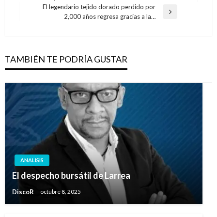
de
anterior
El legendario tejido dorado perdido por
entradas
Entrada
2,000 años regresa gracias a la…
siguiente
TAMBIÉN TE PODRÍA GUSTAR
ANALISIS
El despecho bursátil de Larrea
DiscoR
octubre 8, 2025