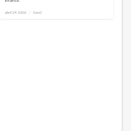
Publicado
abril 29, 2026
GenC
en