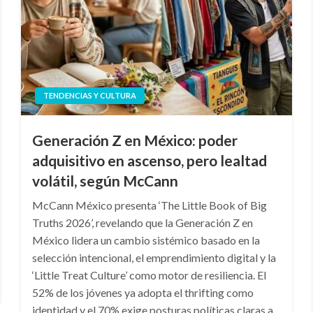
TENDENCIAS Y CULTURA
Generación Z en México: poder
adquisitivo en ascenso, pero lealtad
volátil, según McCann
McCann México presenta ‘The Little Book of Big
Truths 2026’, revelando que la Generación Z en
México lidera un cambio sistémico basado en la
selección intencional, el emprendimiento digital y la
‘Little Treat Culture’ como motor de resiliencia. El
52% de los jóvenes ya adopta el thrifting como
identidad y el 70% exige posturas políticas claras a