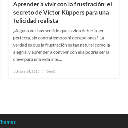
Aprender a vivir con la frustración: el
secreto de Víctor Küppers para una
felicidad realista
¿Alguna vez has sentido que la vida debería ser
perfecta, sin contratiempos ni decepciones? La
verdad es que la frustración es tan natural como la
alegría, y aprender a convivir con ella podría ser la
clave para una vida más…
Publicado
octubre 14, 2025
GenC
en
 Themes