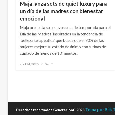
Maja lanza sets de quiet luxury para
un día de las madres con bienestar
emocional
Maja presenta sus nuevos sets de temporada para el
Día de las Madres, inspirados en la tendencia de
‘belleza terapéutica’ que busca que el 70% de las
mujeres mejore su estado de ánimo con rutinas de
cuidado de menos de 10 minutos.
Publicado
abril 24, 2026
GenC
en
Tema por Silk
Derechos reservados GeneracionC 2025