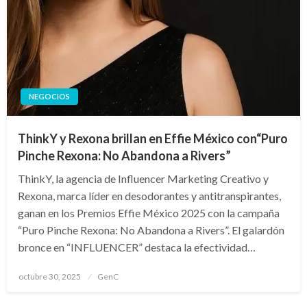
NEGOCIOS
ThinkY y Rexona brillan en Effie México con“Puro
Pinche Rexona: No Abandona a Rivers”
ThinkY, la agencia de Influencer Marketing Creativo y
Rexona, marca líder en desodorantes y antitranspirantes,
ganan en los Premios Effie México 2025 con la campaña
“Puro Pinche Rexona: No Abandona a Rivers”. El galardón
bronce en “INFLUENCER” destaca la efectividad…
Publicado
octubre 30, 2025
GenC
en