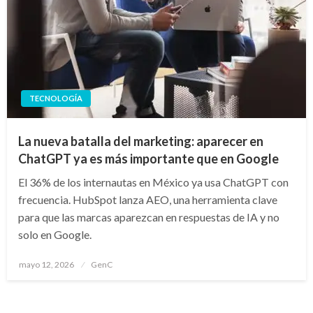
TECNOLOGÍA
La nueva batalla del marketing: aparecer en
ChatGPT ya es más importante que en Google
El 36% de los internautas en México ya usa ChatGPT con
frecuencia. HubSpot lanza AEO, una herramienta clave
para que las marcas aparezcan en respuestas de IA y no
solo en Google.
Publicado
mayo 12, 2026
GenC
en