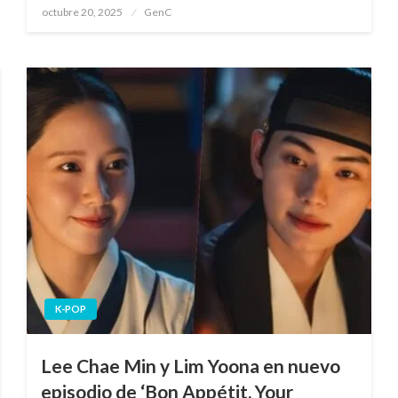
Publicado
octubre 20, 2025
GenC
en
K-POP
Lee Chae Min y Lim Yoona en nuevo
episodio de ‘Bon Appétit, Your