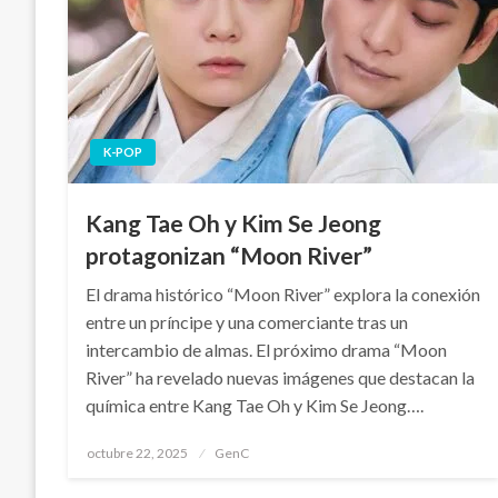
K-POP
Kang Tae Oh y Kim Se Jeong
protagonizan “Moon River”
El drama histórico “Moon River” explora la conexión
entre un príncipe y una comerciante tras un
intercambio de almas. El próximo drama “Moon
River” ha revelado nuevas imágenes que destacan la
química entre Kang Tae Oh y Kim Se Jeong….
Publicado
octubre 22, 2025
GenC
en