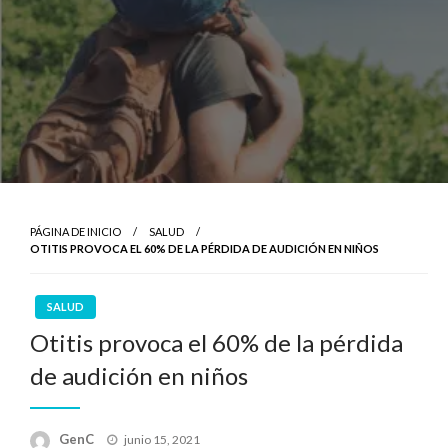
PÁGINA DE INICIO
SALUD
OTITIS PROVOCA EL 60% DE LA PÉRDIDA DE AUDICIÓN EN NIÑOS
SALUD
Otitis provoca el 60% de la pérdida
de audición en niños
Publicado
GenC
junio 15, 2021