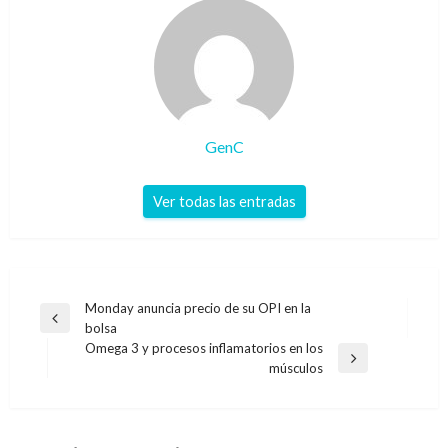
GenC
Ver todas las entradas
Navegación
Monday anuncia precio de su OPI en la
Entrada
bolsa
de
anterior
Omega 3 y procesos inflamatorios en los
entradas
Entrada
músculos
siguiente