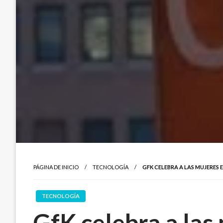
PÁGINA DE INICIO
TECNOLOGÍA
GFK CELEBRA A LAS MUJERES
TECNOLOGÍA
GfK celebra a las