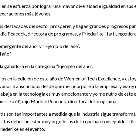
bién se esfuerza por lograr una mayor diversidad e igualdad en sus 
eneraciones más jóvenes.
ás destacadas del sector prosperen y hagan grandes progresos para 
 Peacock, directora de programas, y Friederike Hartl, ingeniera 
emergente del año” y ” Ejemplo del año”.
 año”.
 ganadora en la categoría “Ejemplo del año”.
mios en la edición de este año de Women of Tech Excellence, y est
es años transcurridos desde que me incorporé a la empresa, y estoy
trabaja en la tecnología es muy emocionante y yo me nutro de este
nirse a él”, dijo Maddie Peacock, directora del programa.
 son tan importantes a medida que la industria sigue transformá
listas deberían estar muy orgullosas de lo que han conseguido”. Dij
iederike en el evento.