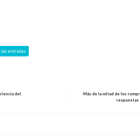
 las entradas
riencia del
Más de la mitad de los comp
Entrada
respuestas 
siguiente