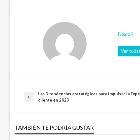
DiscoR
Ver todas
Las 3 tendencias estratégicas para impulsar la Expe
Navegación
Entrada
cliente en 2023
anterior
de
TAMBIÉN TE PODRÍA GUSTAR
entradas