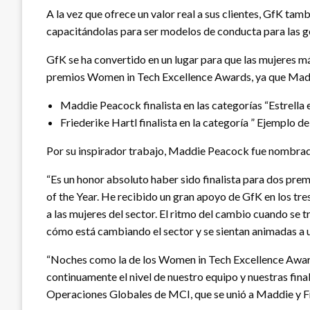
A la vez que ofrece un valor real a sus clientes, GfK tam
capacitándolas para ser modelos de conducta para las g
GfK se ha convertido en un lugar para que las mujeres m
premios Women in Tech Excellence Awards, ya que Maddie
Maddie Peacock finalista en las categorías “Estrella 
Friederike Hartl finalista en la categoría ” Ejemplo del
Por su inspirador trabajo, Maddie Peacock fue nombrada
“Es un honor absoluto haber sido finalista para dos pre
of the Year. He recibido un gran apoyo de GfK en los tr
a las mujeres del sector. El ritmo del cambio cuando se 
cómo está cambiando el sector y se sientan animadas a u
“Noches como la de los Women in Tech Excellence Awards
continuamente el nivel de nuestro equipo y nuestras fina
Operaciones Globales de MCI, que se unió a Maddie y Fr