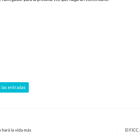
 las entradas
 hará la vida más
El FICC 
Entrada