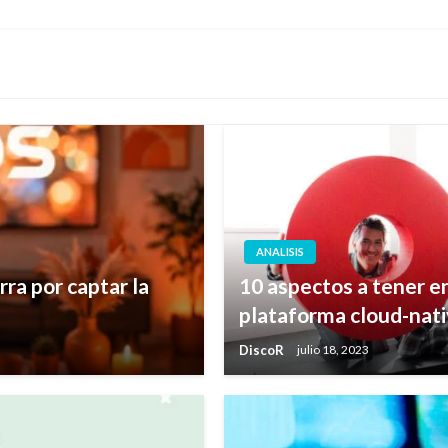
siguiente
ANALISIS
ra por captar la
10 aspectos a tener e
plataforma cloud-nat
DiscoR
julio 18, 2023