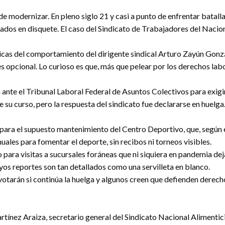
uede modernizar. En pleno siglo 21 y casi a punto de enfrentar bata
os en disquete. El caso del Sindicato de Trabajadores del Nacion
cas del comportamiento del dirigente sindical Arturo
Zayún Gonzál
es opcional. Lo curioso es que, más que pelear por los derechos labo
te el Tribunal Laboral Federal de Asuntos Colectivos para exigir
 su curso, pero la respuesta del sindicato fue declararse en huelga
os para el supuesto mantenimiento del Centro Deportivo, que, segú
nuales para fomentar el deporte, sin recibos ni torneos visibles.
o para visitas a sucursales foráneas que ni siquiera en pandemia d
uyos reportes son tan detallados como una servilleta en blanco.
votarán si continúa la huelga y algunos creen que defienden derech
rtínez Araiza, secretario general del Sindicato Nacional Alimenti