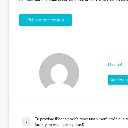
DiscoR
Ver todas
Tu próximo iPhone podría tener una superfunción que te
Navegación
Entrada
fácil (¡y no es lo que esperas!)