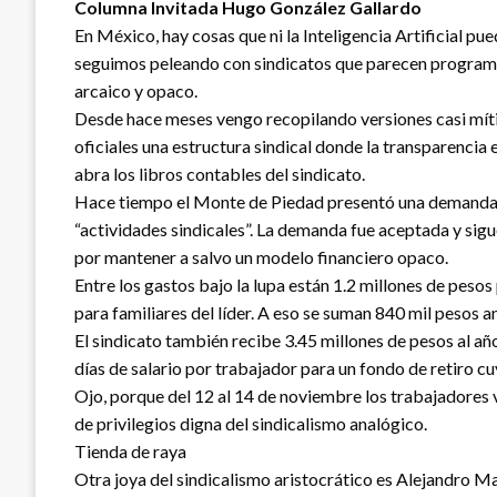
Columna Invitada Hugo González Gallardo
En México, hay cosas que ni la Inteligencia Artificial p
seguimos peleando con sindicatos que parecen programad
arcaico y opaco.
Desde hace meses vengo recopilando versiones casi míti
oficiales una estructura sindical donde la transparencia 
abra los libros contables del sindicato.
Hace tiempo el Monte de Piedad presentó una demanda an
“actividades sindicales”. La demanda fue aceptada y sigue
por mantener a salvo un modelo financiero opaco.
Entre los gastos bajo la lupa están 1.2 millones de pes
para familiares del líder. A eso se suman 840 mil pesos a
El sindicato también recibe 3.45 millones de pesos al añ
días de salario por trabajador para un fondo de retiro c
Ojo, porque del 12 al 14 de noviembre los trabajadores 
de privilegios digna del sindicalismo analógico.
Tienda de raya
Otra joya del sindicalismo aristocrático es Alejandro Ma