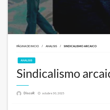
PÁGINA DE INICIO
ANALISIS
SINDICALISMO ARCAICO
ANALISIS
Sindicalismo arca
Publicado
DiscoR
octubre 30, 2025
en