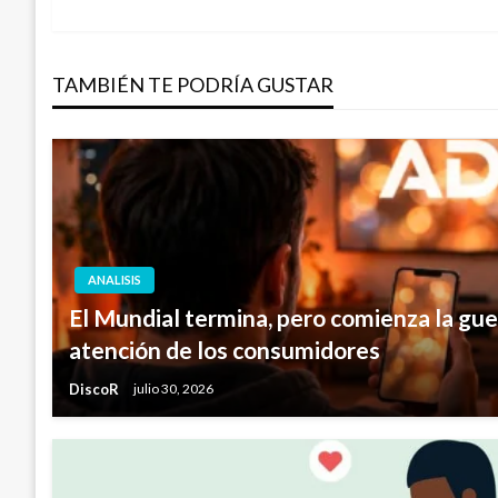
anterior
de
TAMBIÉN TE PODRÍA GUSTAR
entradas
ANALISIS
El Mundial termina, pero comienza la guer
atención de los consumidores
DiscoR
julio 30, 2026