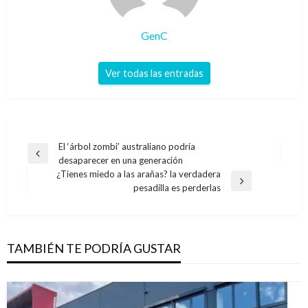
GenC
Ver todas las entradas
Navegación
El ‘árbol zombi’ australiano podría
Entrada
desaparecer en una generación
de
anterior
¿Tienes miedo a las arañas? la verdadera
entradas
Entrada
pesadilla es perderlas
siguiente
TAMBIÉN TE PODRÍA GUSTAR