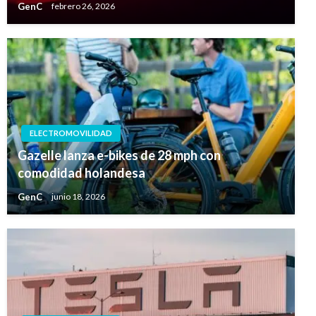
GenC
febrero 26, 2026
ELECTROMOVILIDAD
Gazelle lanza e-bikes de 28 mph con
comodidad holandesa
GenC
junio 18, 2026