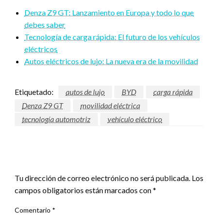
Denza Z9 GT: Lanzamiento en Europa y todo lo que
debes saber
Tecnología de carga rápida: El futuro de los vehículos
eléctricos
Autos eléctricos de lujo: La nueva era de la movilidad
Etiquetado:
autos de lujo
BYD
carga rápida
Denza Z9 GT
movilidad eléctrica
tecnología automotriz
vehículo eléctrico
DEJAR UNA RESPUESTA
Tu dirección de correo electrónico no será publicada.
Los
campos obligatorios están marcados con
*
Comentario
*