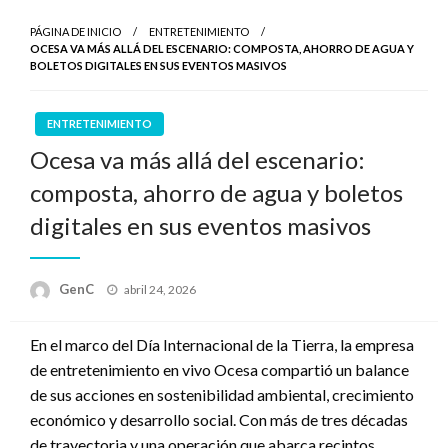
PÁGINA DE INICIO
ENTRETENIMIENTO
OCESA VA MÁS ALLÁ DEL ESCENARIO: COMPOSTA, AHORRO DE AGUA Y
BOLETOS DIGITALES EN SUS EVENTOS MASIVOS
ENTRETENIMIENTO
Ocesa va más allá del escenario:
composta, ahorro de agua y boletos
digitales en sus eventos masivos
Publicado
GenC
abril 24, 2026
en
En el marco del Día Internacional de la Tierra, la empresa
de entretenimiento en vivo Ocesa compartió un balance
de sus acciones en sostenibilidad ambiental, crecimiento
económico y desarrollo social. Con más de tres décadas
de trayectoria y una operación que abarca recintos