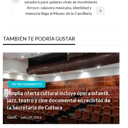
Entrada
secadora para quienes viven en movimiento
de
anterior
Arroyo: calavera mexicana, identidad y
entradas
Entrada
memoria llega al Museo de la Cancillería
siguiente
TAMBIÉN TE PODRÍA GUSTAR
ENTRETENIMIENTO
Amplia oferta cultural incluye ópera infantil,
jazz, teatro y cine documental en recintos de
la Secretaría de Cultura
GenC
julio 19, 2026