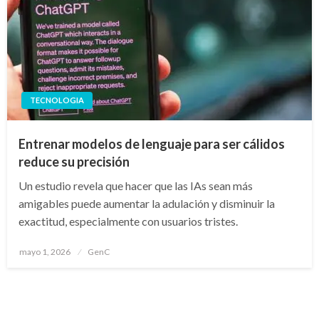
TECNOLOGIA
Entrenar modelos de lenguaje para ser cálidos
reduce su precisión
Un estudio revela que hacer que las IAs sean más
amigables puede aumentar la adulación y disminuir la
exactitud, especialmente con usuarios tristes.
Publicado
mayo 1, 2026
GenC
en