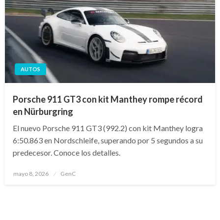
AUTOS
Porsche 911 GT3 con kit Manthey rompe récord
en Nürburgring
El nuevo Porsche 911 GT3 (992.2) con kit Manthey logra
6:50.863 en Nordschleife, superando por 5 segundos a su
predecesor. Conoce los detalles.
Publicado
mayo 8, 2026
GenC
en