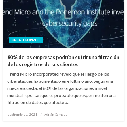
UNCATEGORIZED
80% de las empresas podrían sufrir una filtración
de los registros de sus clientes
Trend Micro Incorporated reveló que el riesgo de los
ciberataques ha aumentado en el último año. Según una
nueva encuesta, el 80% de las organizaciones a nivel
mundial reportan que es probable que experimenten una
filtración de datos que afecte a…
Publicado
septiembre 1, 2021
Adrián Campos
en