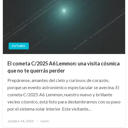
FUTURO
El cometa C/2025 A6 Lemmon: una visita cósmica
que no te querrás perder
Prepárense, amantes del cielo y curiosos de corazón,
porque un evento astronómico espectacular se avecina. El
cometa C/2025 A6 Lemmon, nuestro nuevo y brillante
vecino cósmico, está listo para deslumbrarnos con su paso
por el sistema solar interior. Este visitante…
Publicado
octubre 14, 2025
GenC
en