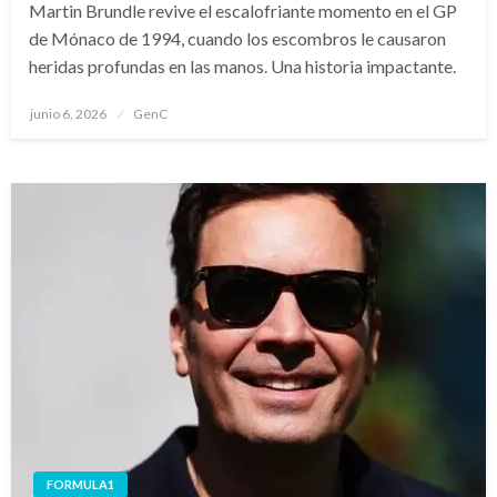
Martin Brundle revive el escalofriante momento en el GP
de Mónaco de 1994, cuando los escombros le causaron
heridas profundas en las manos. Una historia impactante.
Publicado
junio 6, 2026
GenC
en
FORMULA1