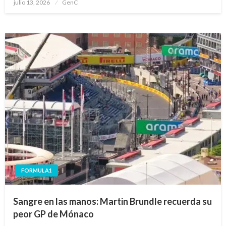
Publicado
julio 13, 2026
GenC
en
FORMULA1
Sangre en las manos: Martin Brundle recuerda su
peor GP de Mónaco