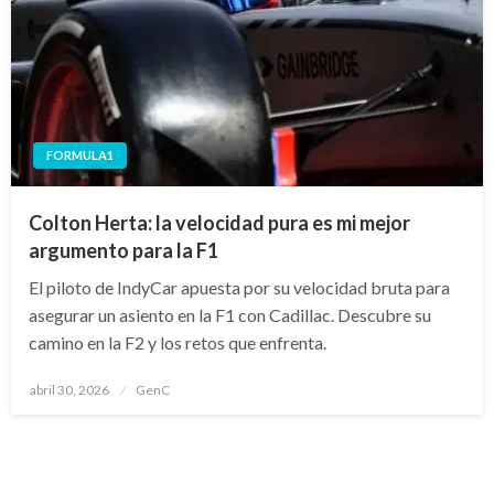
FORMULA1
Colton Herta: la velocidad pura es mi mejor
argumento para la F1
El piloto de IndyCar apuesta por su velocidad bruta para
asegurar un asiento en la F1 con Cadillac. Descubre su
camino en la F2 y los retos que enfrenta.
Publicado
abril 30, 2026
GenC
en