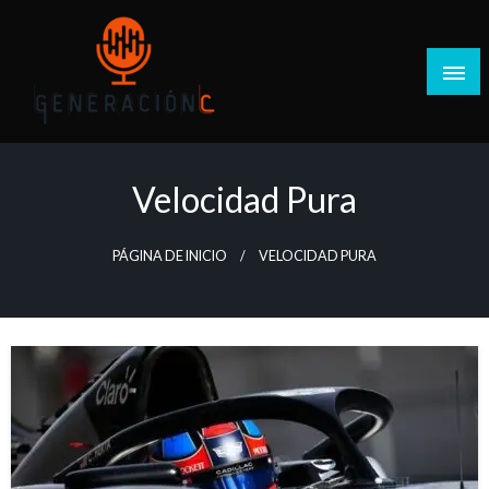
Salta
al
contenido
Generación C
Velocidad Pura
PÁGINA DE INICIO
VELOCIDAD PURA