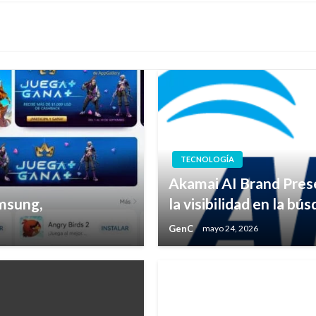
TECNOLOGÍA
Akamai AI Brand Pres
amsung,
la visibilidad en la b
GenC
mayo 24, 2026