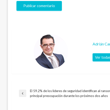
Adrián C
Ver todas
El 59.2% de los líderes de seguridad identifican al ran
Navegación
Entrada
principal preocupación durante los próximos dos años
anterior
de