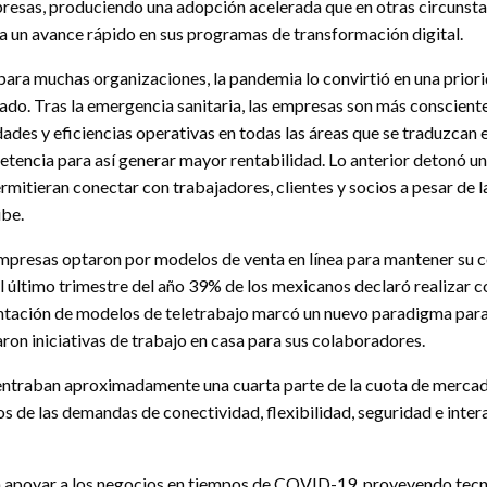
 empresas, produciendo una adopción acelerada que en otras circuns
a un avance rápido en sus programas de transformación digital.
 para muchas organizaciones, la pandemia lo convirtió en una priori
o. Tras la emergencia sanitaria, las empresas son más conscientes
dades y eficiencias operativas en todas las áreas que se traduzcan 
petencia para así generar mayor rentabilidad. Lo anterior detonó un
rmitieran conectar con trabajadores, clientes y socios a pesar de la
be.
s empresas optaron por modelos de venta en línea para mantener su
 último trimestre del año 39% de los mexicanos declaró realizar co
entación de modelos de teletrabajo marcó un nuevo paradigma para
on iniciativas de trabajo en casa para sus colaboradores.
centraban aproximadamente una cuarta parte de la cuota de merca
s de las demandas de conectividad, flexibilidad, seguridad e intera
apoyar a los negocios en tiempos de COVID-19, proveyendo tecno