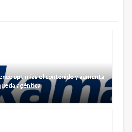
ence optimiza el contenido y aumenta
úsqueda agéntica