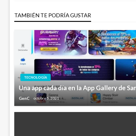
entradas
TAMBIÉN TE PODRÍA GUSTAR
TECNOLOGÍA
Una app cada día en la App Gallery de S
GenC
octubre 5, 2021