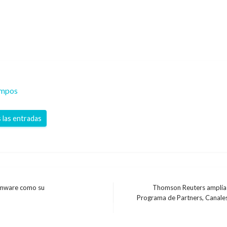
ampos
 las entradas
somware como su
Thomson Reuters amplía 
Programa de Partners, Canales
Entrada
siguiente