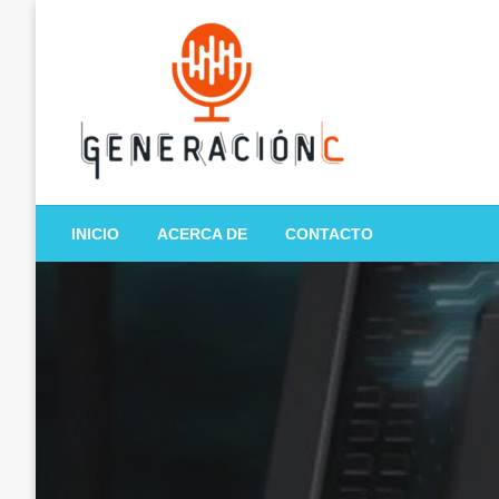
Salta
al
contenido
Generación C
INICIO
ACERCA DE
CONTACTO