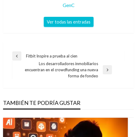
GenC
Ver todas las entradas
Navegación
Fitbit Inspire a prueba al cien
Entrada
de
Los desarrolladores inmobiliarios
anterior
encuentran en el crowdfunding una nueva
entradas
Entrada
forma de fondeo
siguiente
TAMBIÉN TE PODRÍA GUSTAR