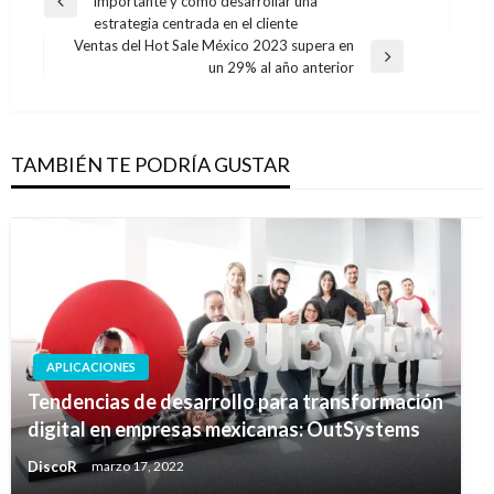
importante y cómo desarrollar una
de
Entrada
estrategia centrada en el cliente
anterior
entradas
Ventas del Hot Sale México 2023 supera en
Entrada
un 29% al año anterior
siguiente
TAMBIÉN TE PODRÍA GUSTAR
APLICACIONES
Tendencias de desarrollo para transformación
digital en empresas mexicanas: OutSystems
DiscoR
marzo 17, 2022