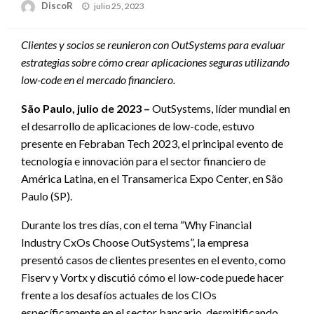
Publicado
DiscoR
julio 25, 2023
en
Clientes y socios se reunieron con OutSystems para evaluar
estrategias sobre cómo crear aplicaciones seguras utilizando
low-code en el mercado financiero.
São Paulo, julio de 2023 –
OutSystems, líder mundial en
el desarrollo de aplicaciones de low-code, estuvo
presente en Febraban Tech 2023, el principal evento de
tecnología e innovación para el sector financiero de
América Latina, en el Transamerica Expo Center, en São
Paulo (SP).
Durante los tres días, con el tema “Why Financial
Industry CxOs Choose OutSystems”, la empresa
presentó casos de clientes presentes en el evento, como
Fiserv y Vortx y discutió cómo el low-code puede hacer
frente a los desafíos actuales de los CIOs
específicamente en el sector bancario, desmitificando