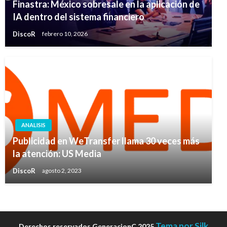
Finastra: México sobresale en la aplicación de
IA dentro del sistema financiero
DiscoR
febrero 10, 2026
ANALISIS
Publicidad en WeTransfer llama 30 veces más
la atención: US Media
DiscoR
agosto 2, 2023
Tema por Silk
Derechos reservados GeneracionC 2025