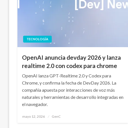
TECNOLOGÍA
OpenAI anuncia devday 2026 y lanza
realtime 2.0 con codex para chrome
OpenAI lanza GPT-Realtime 2.0 y Codex para
Chrome, y confirma la fecha de DevDay 2026. La
compañía apuesta por interacciones de voz más
naturales y herramientas de desarrollo integradas en
el navegador.
Publicado
mayo 12, 2026
GenC
en