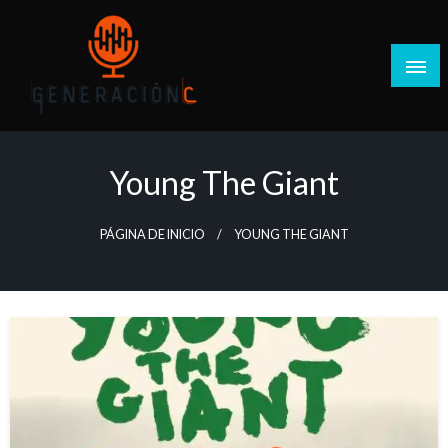
Salta
al
contenido
Generación C
Young The Giant
PÁGINA DE INICIO
YOUNG THE GIANT