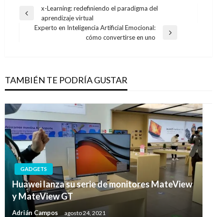
Navegación
x-Learning: redefiniendo el paradigma del
Entrada
aprendizaje virtual
de
anterior
Experto en Inteligencia Artificial Emocional:
entradas
Entrada
cómo convertirse en uno
siguiente
TAMBIÉN TE PODRÍA GUSTAR
GADGETS
Huawei lanza su serie de monitores MateView
y MateView GT
Adrián Campos
agosto 24, 2021