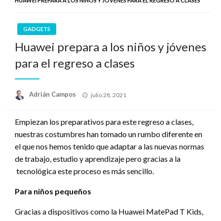
HUAWEI PREPARA A LOS NIÑOS Y JÓVENES PARA EL REGRESO A CLASES
GADGETS
Huawei prepara a los niños y jóvenes
para el regreso a clases
Publicado
Adrián Campos
julio 28, 2021
en
Empiezan los preparativos para este regreso a clases,
nuestras costumbres han tomado un rumbo diferente en
el que nos hemos tenido que adaptar a las nuevas normas
de trabajo, estudio y aprendizaje pero gracias a la
tecnológica este proceso es más sencillo.
Para niños pequeños
Gracias a dispositivos como la Huawei MatePad T Kids,