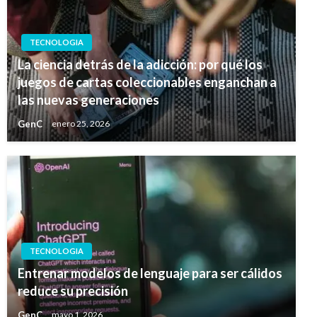
TECNOLOGIA
La ciencia detrás de la adicción: por qué los
juegos de cartas coleccionables enganchan a
las nuevas generaciones
GenC
enero 25, 2026
TECNOLOGIA
Entrenar modelos de lenguaje para ser cálidos
reduce su precisión
GenC
mayo 1, 2026