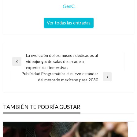
GenC
Ver todas las entradas
Navegación
La evolución de los museos dedicados al
videojuego: de salas de arcade a
de
Entrada
experiencias inmersivas
anterior
entradas
Publicidad Programática el nuevo estándar
Entrada
del mercado mexicano para 2030
siguiente
TAMBIÉN TE PODRÍA GUSTAR