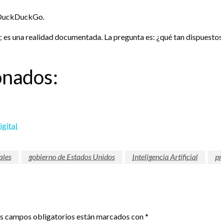
o DuckDuckGo.
va; es una realidad documentada. La pregunta es: ¿qué tan dispuesto
onados:
igital
ales
gobierno de Estados Unidos
Inteligencia Artificial
p
s campos obligatorios están marcados con
*