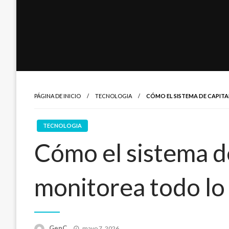
PÁGINA DE INICIO
TECNOLOGIA
CÓMO EL SISTEMA DE CAPIT
TECNOLOGIA
Cómo el sistema de
monitorea todo lo
Publicado
GenC
mayo 7, 2026