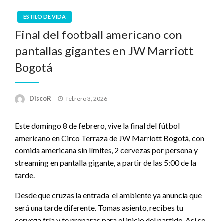
ESTILO DE VIDA
Final del football americano con
pantallas gigantes en JW Marriott
Bogotá
Publicado
DiscoR
febrero 3, 2026
en
Este domingo 8 de febrero, vive la final del fútbol
americano en Circo Terraza de JW Marriott Bogotá, con
comida americana sin límites, 2 cervezas por persona y
streaming en pantalla gigante, a partir de las 5:00 de la
tarde.
Desde que cruzas la entrada, el ambiente ya anuncia que
será una tarde diferente. Tomas asiento, recibes tu
cerveza fría y te preparas para el inicio del partido. Así se