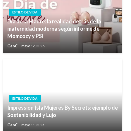
ESTILO DE VIDA
Día de la Madre: la realidad detrás de la
maternidad moderna según informe de
Momcozy y PSI
GenC
mayo 12, 2026
ESTILO DE VIDA
Impression Isla Mujeres By Secrets: ejemplo de
Sostenibilidad y Lujo
GenC
mayo 11, 2025