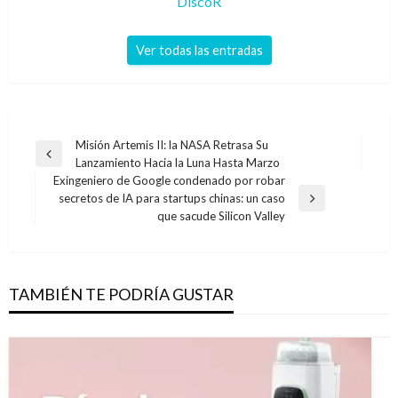
DiscoR
Ver todas las entradas
Navegación
Misión Artemis II: la NASA Retrasa Su
Entrada
Lanzamiento Hacia la Luna Hasta Marzo
de
anterior
Exingeniero de Google condenado por robar
entradas
secretos de IA para startups chinas: un caso
Entrada
que sacude Silicon Valley
siguiente
TAMBIÉN TE PODRÍA GUSTAR