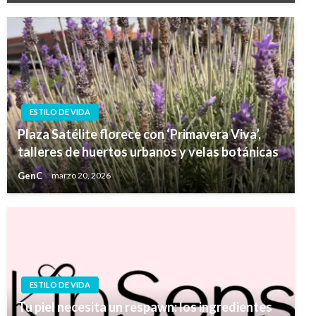
ESTILO DE VIDA
Plaza Satélite florece con ‘Primavera Viva’,
talleres de huertos urbanos y velas botánicas
GenC
marzo 20, 2026
ESTILO DE VIDA
Tu piel necesita un respawn: los ingredientes