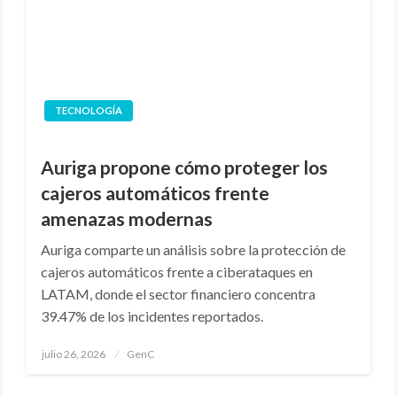
TECNOLOGÍA
Auriga propone cómo proteger los
cajeros automáticos frente
amenazas modernas
Auriga comparte un análisis sobre la protección de
cajeros automáticos frente a ciberataques en
LATAM, donde el sector financiero concentra
39.47% de los incidentes reportados.
Publicado
julio 26, 2026
GenC
en