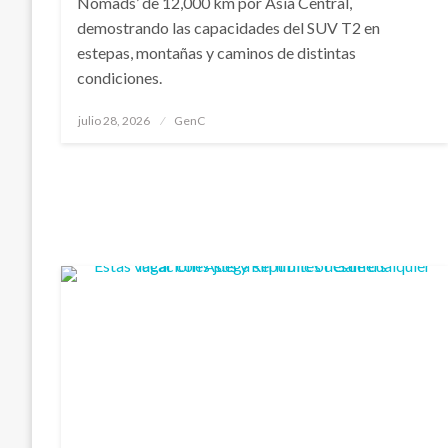
Nomads’ de 12,000 km por Asia Central,
demostrando las capacidades del SUV T2 en
estepas, montañas y caminos de distintas
condiciones.
Publicado
julio 28, 2026
GenC
en