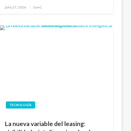
Publicado
julio 27, 2026
GenC
en
TECNOLOGÍA
La nueva variable del leasing: